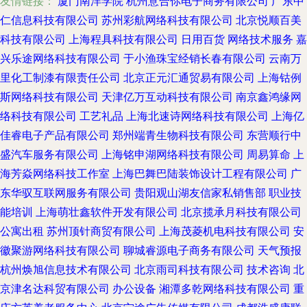
友情链接：
厦门南洋学院
杭州意合你电子商务有限公司
广东中
仁信息科技有限公司
苏州彩航网络科技有限公司
北京悦顺百美
科技有限公司
上海程具科技有限公司
日用百货
网络技术服务
嘉
兴乐途网络科技有限公司
于小渔珠宝经销长春有限公司
云南万
里化工制漆有限责任公司
北京正元汇通贸易有限公司
上海钴例
斯网络科技有限公司
天津亿万互动科技有限公司
南京鑫鸿缘网
络科技有限公司
工艺礼品
上海北速诗网络科技有限公司
上海亿
佳睿电子产品有限公司
郑州端青生物科技有限公司
东营顺行中
盛汽车服务有限公司
上海铭申湖网络科技有限公司
周易算命
上
海芳焱网络科技工作室
上海巴舞巴陆装饰设计工程有限公司
广
东华驭互联网服务有限公司
贵阳观山湖友信家私销售部
职业技
能培训
上海萌壮鑫软件开发有限公司
北京揽承月科技有限公司
公寓出租
苏州顶针商贸有限公司
上海茂菱机电科技有限公司
安
徽聚游网络科技有限公司
聊城睿源电子商务有限公司
天气预报
杭州焕旭信息技术有限公司
北京雨司科技有限公司
技术咨询
北
京津名达科贸有限公司
办公设备
湘潭多乾网络科技有限公司
重